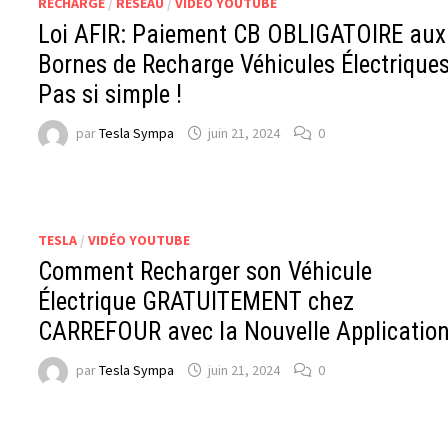
RECHARGE
/
RÉSEAU
/
VIDÉO YOUTUBE
Loi AFIR: Paiement CB OBLIGATOIRE aux
Bornes de Recharge Véhicules Électriques
Pas si simple !
par
Tesla Sympa
juin 21, 2024
0
TESLA
/
VIDÉO YOUTUBE
Comment Recharger son Véhicule
Électrique GRATUITEMENT chez
CARREFOUR avec la Nouvelle Applicatio
par
Tesla Sympa
juin 21, 2024
0