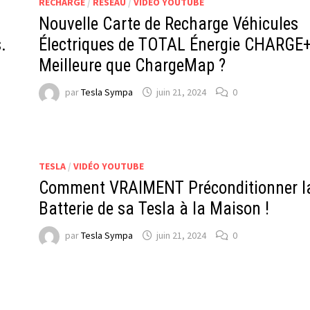
RECHARGE
/
RÉSEAU
/
VIDÉO YOUTUBE
Nouvelle Carte de Recharge Véhicules
.
Électriques de TOTAL Énergie CHARGE
Meilleure que ChargeMap ?
par
Tesla Sympa
juin 21, 2024
0
TESLA
/
VIDÉO YOUTUBE
Comment VRAIMENT Préconditionner l
Batterie de sa Tesla à la Maison !
n
par
Tesla Sympa
juin 21, 2024
0