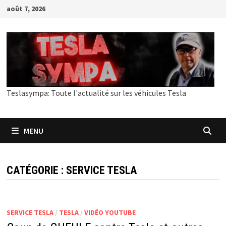
Passer
août 7, 2026
au
contenu
Teslasympa: Toute l'actualité sur les véhicules Tesla
MENU
CATÉGORIE :
SERVICE TESLA
SERVICE TESLA
/
TESLA
/
VIDÉO YOUTUBE