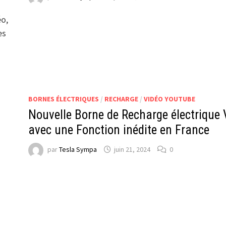
éo,
es
BORNES ÉLECTRIQUES
/
RECHARGE
/
VIDÉO YOUTUBE
Nouvelle Borne de Recharge électrique
avec une Fonction inédite en France
par
Tesla Sympa
juin 21, 2024
0