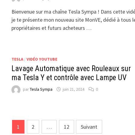
Bienvenue sur ma chaîne Tesla Sympa ! Dans cette vid
je te présente mon nouveau site MonVE, dédié à tous l
propriétaires et futurs acheteurs …
TESLA
/
VIDÉO YOUTUBE
Lavage Automatique avec Rouleaux sur
ma Tesla Y et contrôle avec Lampe UV
par
Tesla Sympa
juin 21, 2024
0
Pagination
1
2
…
12
Suivant