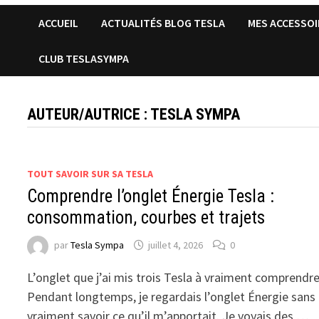
ACCUEIL
ACTUALITÉS BLOG TESLA
MES ACCESSOI
CLUB TESLASYMPA
AUTEUR/AUTRICE :
TESLA SYMPA
TOUT SAVOIR SUR SA TESLA
Comprendre l’onglet Énergie Tesla :
consommation, courbes et trajets
par
Tesla Sympa
juillet 4, 2026
0
L’onglet que j’ai mis trois Tesla à vraiment comprendre
Pendant longtemps, je regardais l’onglet Énergie sans
vraiment savoir ce qu’il m’apportait. Je voyais des …