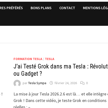
RES PRÉFÉRÉS
BONS PLANS
CONTACT
MENTIONS LÉG
FORMATION TESLA
/
TESLA
J’ai Testé Grok dans ma Tesla : Révolut
ou Gadget ?
par
Tesla Sympa
février 24, 2026
0
 !
La mise à jour Tesla 2026.2.6 est là… et elle intègre 
Grok ! Dans cette vidéo, je teste Grok en conditions
réelles : – …