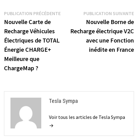
Navigation
Publication
P
PUBLICATION PRÉCÉDENTE
PUBLICATION SUIVANTE
précédente :
s
Nouvelle Carte de
Nouvelle Borne de
de
Recharge Véhicules
Recharge électrique V2C
l’article
Électriques de TOTAL
avec une Fonction
Énergie CHARGE+
inédite en France
Meilleure que
ChargeMap ?
Tesla Sympa
Voir tous les articles de Tesla Sympa
→