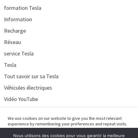
formation Tesla
Information
Recharge
Réseau
service Tesla
Tesla
Tout savoir sur sa Tesla
Véhicules électriques
Vidéo YouTube
Voyages
We use cookies on our website to give you the most relevant
experience by remembering your preferences and repeat visits.
By clicking “Accept All”, you consent to the use of ALL the
cookies. However, you may visit "Cookie Settings" to provide a
Nous utilisons des cookies pour vous garantir la meilleure