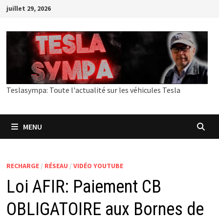
Passer
juillet 29, 2026
au
contenu
Teslasympa: Toute l'actualité sur les véhicules Tesla
MENU
RECHARGE
/
RÉSEAU
/
VIDÉO YOUTUBE
Loi AFIR: Paiement CB
OBLIGATOIRE aux Bornes de