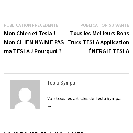
Navigation
Publication
P
PUBLICATION PRÉCÉDENTE
PUBLICATION SUIVANTE
précédente :
s
Mon Chien et Tesla !
Tous les Meilleurs Bons
de
Mon CHIEN N’AIME PAS
Trucs TESLA Application
l’article
ma TESLA ! Pourquoi ?
ÉNERGIE TESLA
Tesla Sympa
Voir tous les articles de Tesla Sympa
→