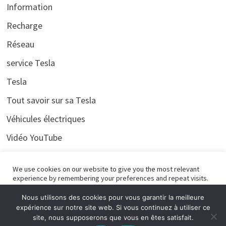
Information
Recharge
Réseau
service Tesla
Tesla
Tout savoir sur sa Tesla
Véhicules électriques
Vidéo YouTube
Voyages
We use cookies on our website to give you the most relevant
experience by remembering your preferences and repeat visits.
By clicking “Accept All”, you consent to the use of ALL the
cookies. However, you may visit "Cookie Settings" to provide a
Nous utilisons des cookies pour vous garantir la meilleure
controlled consent.
expérience sur notre site web. Si vous continuez à utiliser ce
site, nous supposerons que vous en êtes satisfait.
Cookie Settings
Accept All