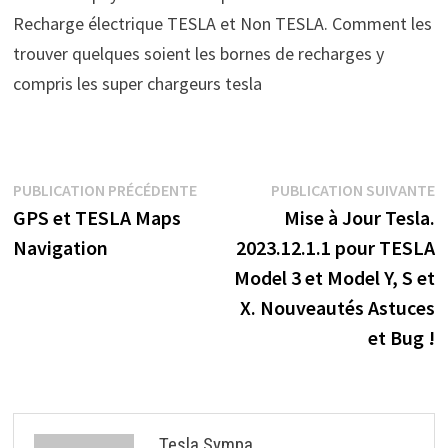
Recharge électrique TESLA et Non TESLA. Comment les
trouver quelques soient les bornes de recharges y
compris les super chargeurs tesla
Navigation
Publication
P
PUBLICATION PRÉCÉDENTE
PUBLICATION SUIVANTE
précédente :
s
GPS et TESLA Maps
Mise à Jour Tesla.
de
Navigation
2023.12.1.1 pour TESLA
l’article
Model 3 et Model Y, S et
X. Nouveautés Astuces
et Bug !
Tesla Sympa