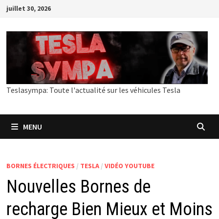
Passer
juillet 30, 2026
au
contenu
Teslasympa: Toute l'actualité sur les véhicules Tesla
MENU
BORNES ÉLECTRIQUES
/
TESLA
/
VIDÉO YOUTUBE
Nouvelles Bornes de
recharge Bien Mieux et Moins