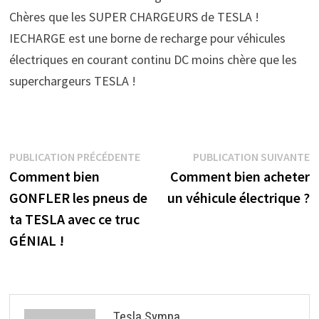
Chères que les SUPER CHARGEURS de TESLA !
IECHARGE est une borne de recharge pour véhicules
électriques en courant continu DC moins chère que les
superchargeurs TESLA !
Navigation
Publication
P
PUBLICATION PRÉCÉDENTE
PUBLICATION SUIVANTE
précédente :
s
Comment bien
Comment bien acheter
de
GONFLER les pneus de
un véhicule électrique ?
l’article
ta TESLA avec ce truc
GÉNIAL !
Tesla Sympa