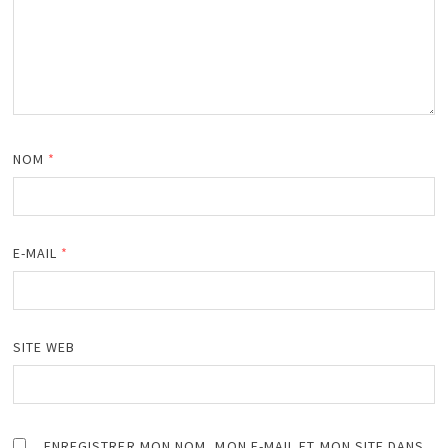
NOM
*
E-MAIL
*
SITE WEB
ENREGISTRER MON NOM, MON E-MAIL ET MON SITE DANS