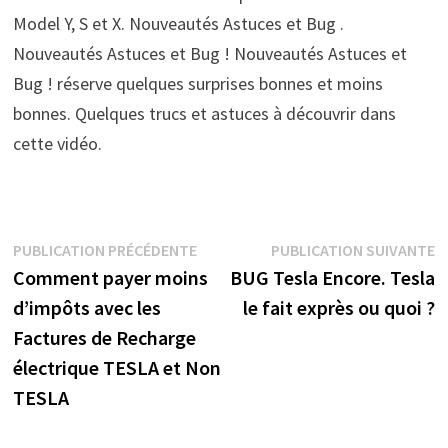
Model Y, S et X. Nouveautés Astuces et Bug .
Nouveautés Astuces et Bug ! Nouveautés Astuces et
Bug ! réserve quelques surprises bonnes et moins
bonnes. Quelques trucs et astuces à découvrir dans
cette vidéo.
Navigation
Publication
P
PUBLICATION PRÉCÉDENTE
PUBLICATION SUIVANTE
précédente :
s
Comment payer moins
BUG Tesla Encore. Tesla
de
d’impôts avec les
le fait exprès ou quoi ?
l’article
Factures de Recharge
électrique TESLA et Non
TESLA