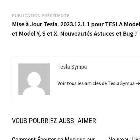
Navigation
Publication
PUBLICATION PRÉCÉDENTE
précédente :
Mise à Jour Tesla. 2023.12.1.1 pour TESLA Model
de
et Model Y, S et X. Nouveautés Astuces et Bug !
l’article
Tesla Sympa
Voir tous les articles de Tesla Sympa 
VOUS POURRIEZ AUSSI AIMER
Comment Écouter sa Musique sur
Nouveau Liv