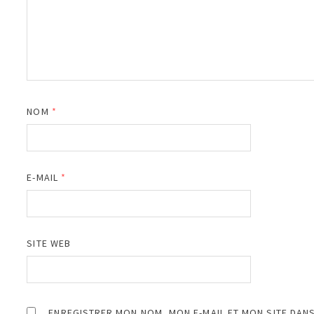
NOM
*
E-MAIL
*
SITE WEB
ENREGISTRER MON NOM, MON E-MAIL ET MON SITE DAN