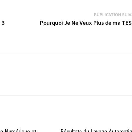
PUBLICATION SUI
 3
Pourquoi Je Ne Veux Plus de ma TES
→
re Numérique et
Résultats du Lavage Automati