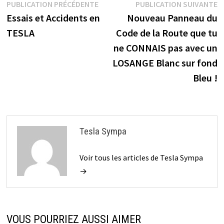
Navigation
Publication
P
PUBLICATION PRÉCÉDENTE
PUBLICATION SUIVANTE
précédente :
s
Essais et Accidents en
Nouveau Panneau du
de
TESLA
Code de la Route que tu
l’article
ne CONNAIS pas avec un
LOSANGE Blanc sur fond
Bleu !
Tesla Sympa
Voir tous les articles de Tesla Sympa
→
VOUS POURRIEZ AUSSI AIMER