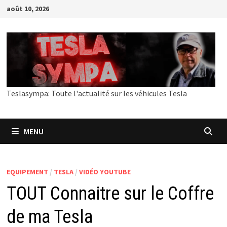
Passer
août 10, 2026
au
contenu
Teslasympa: Toute l'actualité sur les véhicules Tesla
MENU
EQUIPEMENT
/
TESLA
/
VIDÉO YOUTUBE
TOUT Connaitre sur le Coffre
de ma Tesla