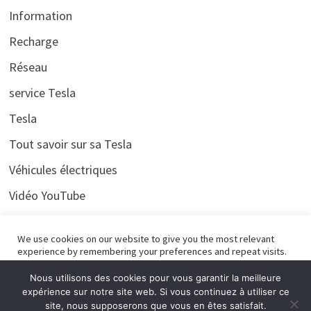
Information
Recharge
Réseau
service Tesla
Tesla
Tout savoir sur sa Tesla
Véhicules électriques
Vidéo YouTube
Voyages
We use cookies on our website to give you the most relevant
experience by remembering your preferences and repeat visits.
By clicking “Accept All”, you consent to the use of ALL the
cookies. However, you may visit "Cookie Settings" to provide a
Nous utilisons des cookies pour vous garantir la meilleure
controlled consent.
expérience sur notre site web. Si vous continuez à utiliser ce
site, nous supposerons que vous en êtes satisfait.