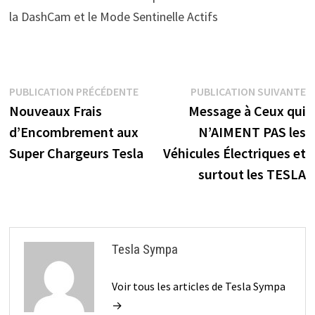
la DashCam et le Mode Sentinelle Actifs
Navigation
Publication
P
PUBLICATION PRÉCÉDENTE
PUBLICATION SUIVANTE
précédente :
s
Nouveaux Frais
Message à Ceux qui
de
d’Encombrement aux
N’AIMENT PAS les
l’article
Super Chargeurs Tesla
Véhicules Électriques et
surtout les TESLA
Tesla Sympa
Voir tous les articles de Tesla Sympa
→