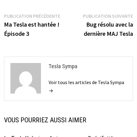
Navigation
Publication
P
PUBLICATION PRÉCÉDENTE
PUBLICATION SUIVANTE
précédente :
s
Ma Tesla est hantée !
Bug résolu avec la
de
Épisode 3
dernière MAJ Tesla
l’article
Tesla Sympa
Voir tous les articles de Tesla Sympa
→
VOUS POURRIEZ AUSSI AIMER