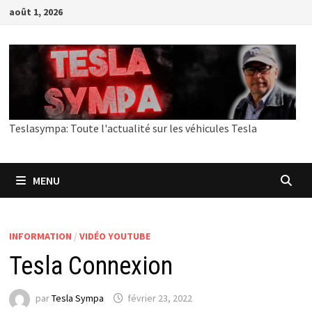
Passer
août 1, 2026
au
contenu
Teslasympa: Toute l'actualité sur les véhicules Tesla
MENU
INFORMATION
/
VIDÉO YOUTUBE
Tesla Connexion
par
Tesla Sympa
février 23, 2022