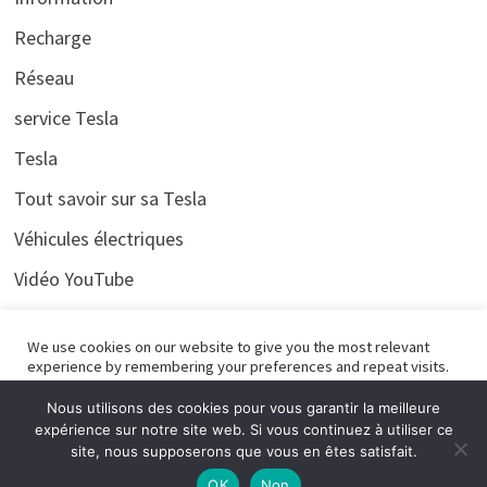
Recharge
Réseau
service Tesla
Tesla
Tout savoir sur sa Tesla
Véhicules électriques
Vidéo YouTube
Voyages
We use cookies on our website to give you the most relevant
experience by remembering your preferences and repeat visits.
By clicking “Accept All”, you consent to the use of ALL the
cookies. However, you may visit "Cookie Settings" to provide a
Nous utilisons des cookies pour vous garantir la meilleure
controlled consent.
expérience sur notre site web. Si vous continuez à utiliser ce
site, nous supposerons que vous en êtes satisfait.
Cookie Settings
Accept All
Bienvenue sur Teslasympa Alimenté par
WordPress
et
Bam
.
OK
Non