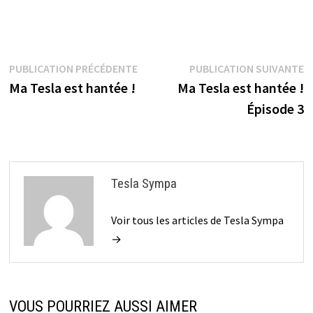
Navigation
Publication
P
PUBLICATION PRÉCÉDENTE
PUBLICATION SUIVANTE
précédente :
s
Ma Tesla est hantée !
Ma Tesla est hantée !
de
Épisode 3
l’article
Tesla Sympa
Voir tous les articles de Tesla Sympa
→
VOUS POURRIEZ AUSSI AIMER