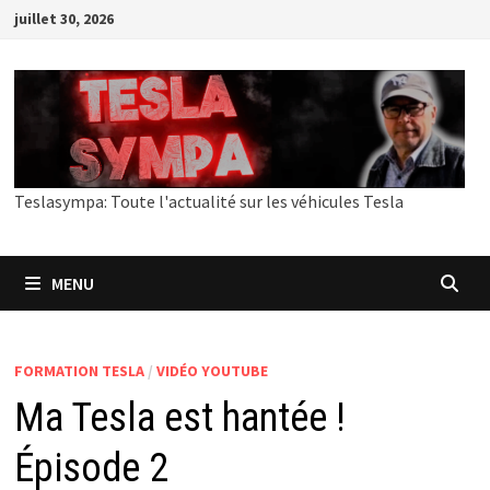
Passer
juillet 30, 2026
au
contenu
Teslasympa: Toute l'actualité sur les véhicules Tesla
MENU
FORMATION TESLA
/
VIDÉO YOUTUBE
Ma Tesla est hantée !
Épisode 2