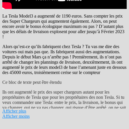
La Tesla Model3 a augmenté de 1190 euros. Sans compter les prix
des Super Chargeurs qui augmentent également. Alors, on peut
encore avoir le bonus écologique maximum ou pas ? D’autant plus
que les délais de livraison explosent pour aller jusqu’à Février 2023
!
Alors qu’est-ce qu’ils fabriquent chez Tesla ? Tu vas me dire des
voitures oui mais pas que. Ils fabriquent aussi des augmentations.
Depuis le début Mars ça n’arrête pas ! Premièrement, ils n’ont pas
arrêté de changer les plannings de livraison, deuxièmement, ils ont
augmenté le prix de leurs model3 de base l’amenant juste en dessous
des 45000 euros, troisièmement cerise sur le compteur
Ce bloc de texte peut être étendu
Ils ont augmenté le prix des super chargeurs autant pour les
propriétaires de Tesla que pour les propriétaires des non Tesla. Si tu
veux commander une Tesla: entre le prix, la livraison, le bonus qui
va changer, qui ne va pas changer, qui risque d’être arrêté, on ne sait
Afficher plus
pas entre le prix du model3 de base, le prix des options, le délai de la
Afficher moins
livraison, on ne s’y retrouve plus !
Je suis allé chez Tesla et je leur ai posé plein de questions pour être