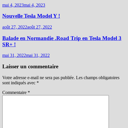
elle est faite en général dix jours avant la livraison modèle 3 c’était
mai 4, 2023
mai 4, 2023
modèle 3 SR+
Nouvelle Tesla Model Y !
août 27, 2022
août 27, 2022
Balade en Normandie .Road Trip en Tesla Model 3
SR+ !
mai 31, 2022
mai 31, 2022
Laisser un commentaire
Votre adresse e-mail ne sera pas publiée.
Les champs obligatoires
sont indiqués avec
*
Commentaire
*