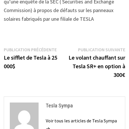
qu’une enquête de la SEC ( Securities and Exchange
Commission) à propos de défauts sur les panneaux
solaires fabriqués par une filiale de TESLA
Navigation
Publication
P
PUBLICATION PRÉCÉDENTE
PUBLICATION SUIVANTE
précédente :
s
Le sifflet de Tesla à 25
Le volant chauffant sur
de
000$
Tesla SR+ en option à
l’article
300€
Tesla Sympa
Voir tous les articles de Tesla Sympa
→