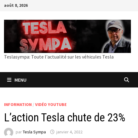
Passer
août 8, 2026
au
contenu
Teslasympa: Toute l'actualité sur les véhicules Tesla
MENU
INFORMATION
/
VIDÉO YOUTUBE
L’action Tesla chute de 23%
par
Tesla Sympa
janvier 4, 2022