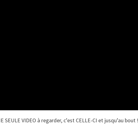
UNE SEULE VIDEO à regarder, c’est CELLE-CI et jusqu’au bout 