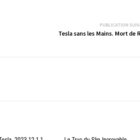
PUBLICATION SUI
Tesla sans les Mains. Mort de R
→
Tesla. 2023.12.1.1
Le Truc du Slip Incroyable