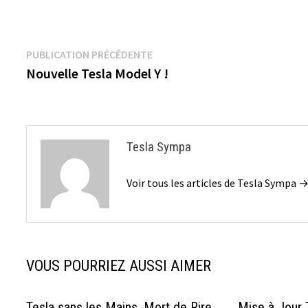
Navigation
Publication
PUBLICATION PRÉCÉDENTE
précédente :
Nouvelle Tesla Model Y !
de
l’article
Tesla Sympa
Voir tous les articles de Tesla Sympa 
VOUS POURRIEZ AUSSI AIMER
Tesla sans les Mains. Mort de Rire
Mise à Jour 