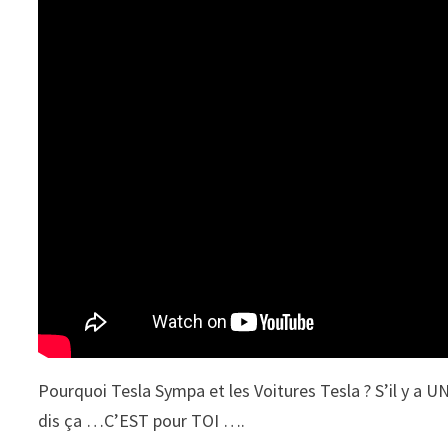
Pourquoi Tesla Sympa et les Voitures Tesla ? S’il y a 
dis ça …C’EST pour TOI ….