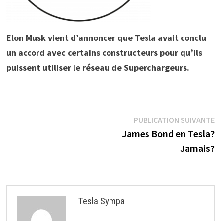
Elon Musk vient d’annoncer que Tesla avait conclu
un accord avec certains constructeurs pour qu’ils
puissent utiliser le réseau de Superchargeurs.
Navigation
P
PUBLICATION SUIVANTE
s
James Bond en Tesla?
de
Jamais?
l’article
Tesla Sympa