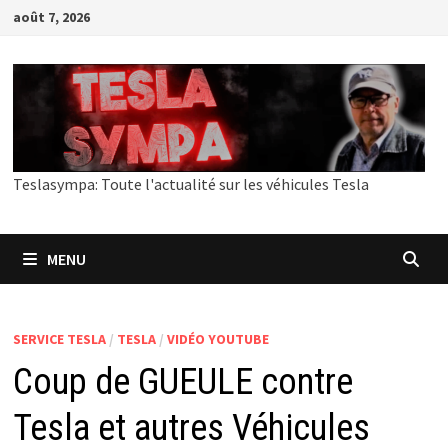
Passer
août 7, 2026
au
contenu
Teslasympa: Toute l'actualité sur les véhicules Tesla
MENU
SERVICE TESLA
/
TESLA
/
VIDÉO YOUTUBE
Coup de GUEULE contre
Tesla et autres Véhicules