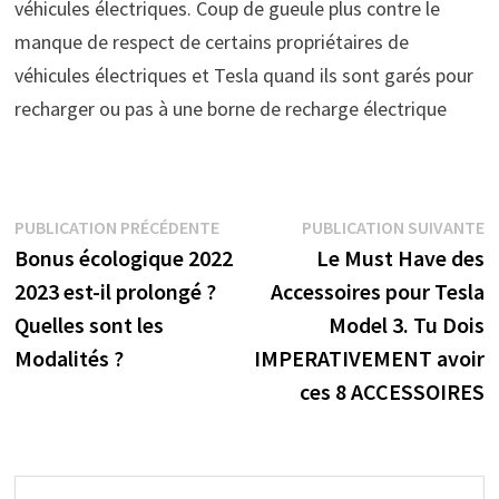
véhicules électriques. Coup de gueule plus contre le
manque de respect de certains propriétaires de
véhicules électriques et Tesla quand ils sont garés pour
recharger ou pas à une borne de recharge électrique
Navigation
Publication
P
PUBLICATION PRÉCÉDENTE
PUBLICATION SUIVANTE
précédente :
s
Bonus écologique 2022
Le Must Have des
de
2023 est-il prolongé ?
Accessoires pour Tesla
l’article
Quelles sont les
Model 3. Tu Dois
Modalités ?
IMPERATIVEMENT avoir
ces 8 ACCESSOIRES